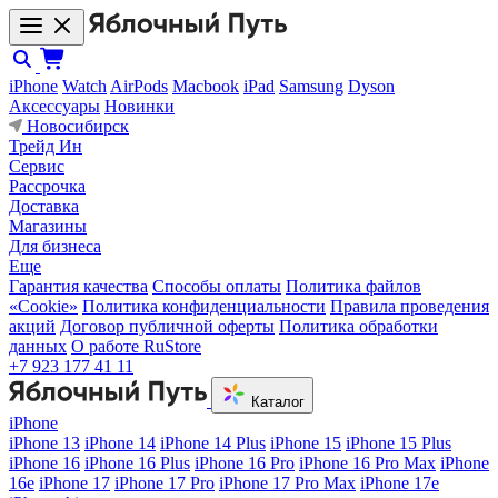
iPhone
Watch
AirPods
Macbook
iPad
Samsung
Dyson
Аксессуары
Новинки
Новосибирск
Трейд Ин
Сервис
Рассрочка
Доставка
Магазины
Для бизнеса
Еще
Гарантия качества
Способы оплаты
Политика файлов
«Cookie»
Политика конфиденциальности
Правила проведения
акций
Договор публичной оферты
Политика обработки
данных
О работе RuStore
+7 923 177 41 11
Каталог
iPhone
iPhone 13
iPhone 14
iPhone 14 Plus
iPhone 15
iPhone 15 Plus
iPhone 16
iPhone 16 Plus
iPhone 16 Pro
iPhone 16 Pro Max
iPhone
16e
iPhone 17
iPhone 17 Pro
iPhone 17 Pro Max
iPhone 17e