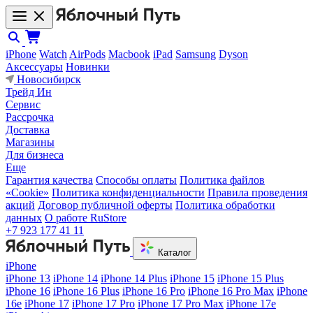
iPhone
Watch
AirPods
Macbook
iPad
Samsung
Dyson
Аксессуары
Новинки
Новосибирск
Трейд Ин
Сервис
Рассрочка
Доставка
Магазины
Для бизнеса
Еще
Гарантия качества
Способы оплаты
Политика файлов
«Cookie»
Политика конфиденциальности
Правила проведения
акций
Договор публичной оферты
Политика обработки
данных
О работе RuStore
+7 923 177 41 11
Каталог
iPhone
iPhone 13
iPhone 14
iPhone 14 Plus
iPhone 15
iPhone 15 Plus
iPhone 16
iPhone 16 Plus
iPhone 16 Pro
iPhone 16 Pro Max
iPhone
16e
iPhone 17
iPhone 17 Pro
iPhone 17 Pro Max
iPhone 17e