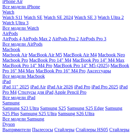
iPhone Air
Все модели iPhone
Watch
Watch S11
Watch SE
Watch SE 2024
Watch SE 3
Watch Ultra 2
Watch Ultra 3
Все модели Watch
AirPods
AirPods 4
AirPods Max 2
AirPods Pro 2
AirPods Pro 3
Все модели AirPods
Macbook
Macbook Air
MacBook Air M5
MacBook Air М4
Macbook Neo
Macbook Pro
MacBook Pro 14″ M4
MacBook Pro 14″ M4 Max
MacBook Pro 14″ M4 Pro
MacBook Pro 14″ M5 (2025)
MacBook
Pro 16″ M4 Max
MacBook Pro 16″ M4 Pro
Аксессуары
Все модели Macbook
iPad
iPad 11″ 2025
iPad Air
iPad Air 2026
iPad Pro
iPad Pro 2025
iPad
Pro M4
Стилусы для iPad
Apple Pencil Pro
Все модели iPad
Samsung
Samsung S23 Ultra
Samsung S25
Samsung S25 Edge
Samsung
S25 Plus
Samsung S25 Ultra
Samsung S26 Ultra
Все модели Samsung
Dyson
Выпрямители
Пылесосы
Стайлеры
Стайлеры HS05
Стайлеры