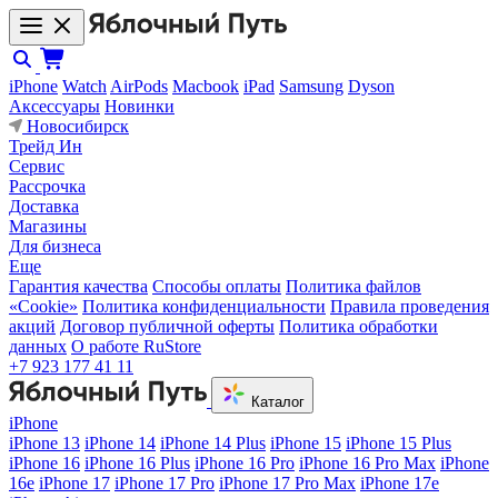
iPhone
Watch
AirPods
Macbook
iPad
Samsung
Dyson
Аксессуары
Новинки
Новосибирск
Трейд Ин
Сервис
Рассрочка
Доставка
Магазины
Для бизнеса
Еще
Гарантия качества
Способы оплаты
Политика файлов
«Cookie»
Политика конфиденциальности
Правила проведения
акций
Договор публичной оферты
Политика обработки
данных
О работе RuStore
+7 923 177 41 11
Каталог
iPhone
iPhone 13
iPhone 14
iPhone 14 Plus
iPhone 15
iPhone 15 Plus
iPhone 16
iPhone 16 Plus
iPhone 16 Pro
iPhone 16 Pro Max
iPhone
16e
iPhone 17
iPhone 17 Pro
iPhone 17 Pro Max
iPhone 17e