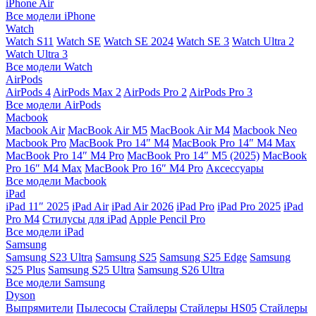
iPhone Air
Все модели iPhone
Watch
Watch S11
Watch SE
Watch SE 2024
Watch SE 3
Watch Ultra 2
Watch Ultra 3
Все модели Watch
AirPods
AirPods 4
AirPods Max 2
AirPods Pro 2
AirPods Pro 3
Все модели AirPods
Macbook
Macbook Air
MacBook Air M5
MacBook Air М4
Macbook Neo
Macbook Pro
MacBook Pro 14″ M4
MacBook Pro 14″ M4 Max
MacBook Pro 14″ M4 Pro
MacBook Pro 14″ M5 (2025)
MacBook
Pro 16″ M4 Max
MacBook Pro 16″ M4 Pro
Аксессуары
Все модели Macbook
iPad
iPad 11″ 2025
iPad Air
iPad Air 2026
iPad Pro
iPad Pro 2025
iPad
Pro M4
Стилусы для iPad
Apple Pencil Pro
Все модели iPad
Samsung
Samsung S23 Ultra
Samsung S25
Samsung S25 Edge
Samsung
S25 Plus
Samsung S25 Ultra
Samsung S26 Ultra
Все модели Samsung
Dyson
Выпрямители
Пылесосы
Стайлеры
Стайлеры HS05
Стайлеры