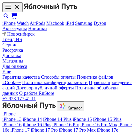
iPhone
Watch
AirPods
Macbook
iPad
Samsung
Dyson
Аксессуары
Новинки
Новосибирск
Трейд Ин
Сервис
Рассрочка
Доставка
Магазины
Для бизнеса
Еще
Гарантия качества
Способы оплаты
Политика файлов
«Cookie»
Политика конфиденциальности
Правила проведения
акций
Договор публичной оферты
Политика обработки
данных
О работе RuStore
+7 923 177 41 11
Каталог
iPhone
iPhone 13
iPhone 14
iPhone 14 Plus
iPhone 15
iPhone 15 Plus
iPhone 16
iPhone 16 Plus
iPhone 16 Pro
iPhone 16 Pro Max
iPhone
16e
iPhone 17
iPhone 17 Pro
iPhone 17 Pro Max
iPhone 17e