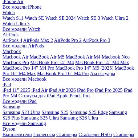
iPhone Air
Все модели iPhone
Watch
Watch S11
Watch SE
Watch SE 2024
Watch SE 3
Watch Ultra 2
Watch Ultra 3
Все модели Watch
AirPods
AirPods 4
AirPods Max 2
AirPods Pro 2
AirPods Pro 3
Все модели AirPods
Macbook
Macbook Air
MacBook Air M5
MacBook Air М4
Macbook Neo
Macbook Pro
MacBook Pro 14″ M4
MacBook Pro 14″ M4 Max
MacBook Pro 14″ M4 Pro
MacBook Pro 14″ M5 (2025)
MacBook
Pro 16″ M4 Max
MacBook Pro 16″ M4 Pro
Аксессуары
Все модели Macbook
iPad
iPad 11″ 2025
iPad Air
iPad Air 2026
iPad Pro
iPad Pro 2025
iPad
Pro M4
Стилусы для iPad
Apple Pencil Pro
Все модели iPad
Samsung
Samsung S23 Ultra
Samsung S25
Samsung S25 Edge
Samsung
S25 Plus
Samsung S25 Ultra
Samsung S26 Ultra
Все модели Samsung
Dyson
Выпрямители
Пылесосы
Стайлеры
Стайлеры HS05
Стайлеры