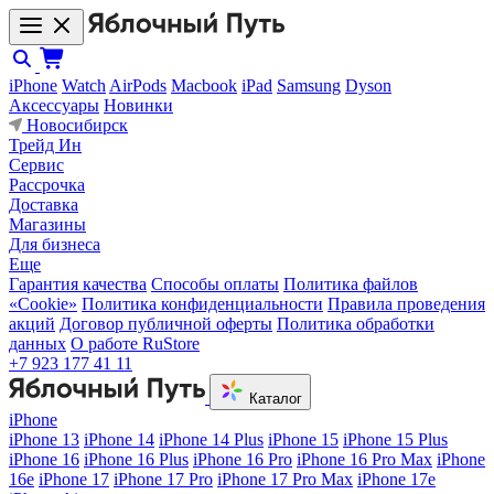
iPhone
Watch
AirPods
Macbook
iPad
Samsung
Dyson
Аксессуары
Новинки
Новосибирск
Трейд Ин
Сервис
Рассрочка
Доставка
Магазины
Для бизнеса
Еще
Гарантия качества
Способы оплаты
Политика файлов
«Cookie»
Политика конфиденциальности
Правила проведения
акций
Договор публичной оферты
Политика обработки
данных
О работе RuStore
+7 923 177 41 11
Каталог
iPhone
iPhone 13
iPhone 14
iPhone 14 Plus
iPhone 15
iPhone 15 Plus
iPhone 16
iPhone 16 Plus
iPhone 16 Pro
iPhone 16 Pro Max
iPhone
16e
iPhone 17
iPhone 17 Pro
iPhone 17 Pro Max
iPhone 17e