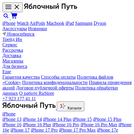
iPhone
Watch
AirPods
Macbook
iPad
Samsung
Dyson
Аксессуары
Новинки
Новосибирск
Трейд Ин
Сервис
Рассрочка
Доставка
Магазины
Для бизнеса
Еще
Гарантия качества
Способы оплаты
Политика файлов
«Cookie»
Политика конфиденциальности
Правила проведения
акций
Договор публичной оферты
Политика обработки
данных
О работе RuStore
+7 923 177 41 11
Каталог
iPhone
iPhone 13
iPhone 14
iPhone 14 Plus
iPhone 15
iPhone 15 Plus
iPhone 16
iPhone 16 Plus
iPhone 16 Pro
iPhone 16 Pro Max
iPhone
16e
iPhone 17
iPhone 17 Pro
iPhone 17 Pro Max
iPhone 17e