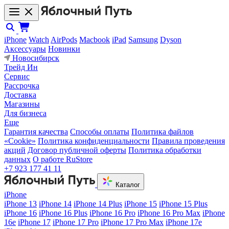
iPhone
Watch
AirPods
Macbook
iPad
Samsung
Dyson
Аксессуары
Новинки
Новосибирск
Трейд Ин
Сервис
Рассрочка
Доставка
Магазины
Для бизнеса
Еще
Гарантия качества
Способы оплаты
Политика файлов
«Cookie»
Политика конфиденциальности
Правила проведения
акций
Договор публичной оферты
Политика обработки
данных
О работе RuStore
+7 923 177 41 11
Каталог
iPhone
iPhone 13
iPhone 14
iPhone 14 Plus
iPhone 15
iPhone 15 Plus
iPhone 16
iPhone 16 Plus
iPhone 16 Pro
iPhone 16 Pro Max
iPhone
16e
iPhone 17
iPhone 17 Pro
iPhone 17 Pro Max
iPhone 17e