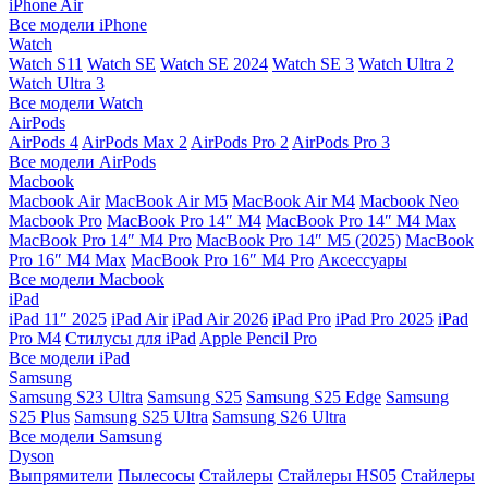
iPhone Air
Все модели iPhone
Watch
Watch S11
Watch SE
Watch SE 2024
Watch SE 3
Watch Ultra 2
Watch Ultra 3
Все модели Watch
AirPods
AirPods 4
AirPods Max 2
AirPods Pro 2
AirPods Pro 3
Все модели AirPods
Macbook
Macbook Air
MacBook Air M5
MacBook Air М4
Macbook Neo
Macbook Pro
MacBook Pro 14″ M4
MacBook Pro 14″ M4 Max
MacBook Pro 14″ M4 Pro
MacBook Pro 14″ M5 (2025)
MacBook
Pro 16″ M4 Max
MacBook Pro 16″ M4 Pro
Аксессуары
Все модели Macbook
iPad
iPad 11″ 2025
iPad Air
iPad Air 2026
iPad Pro
iPad Pro 2025
iPad
Pro M4
Стилусы для iPad
Apple Pencil Pro
Все модели iPad
Samsung
Samsung S23 Ultra
Samsung S25
Samsung S25 Edge
Samsung
S25 Plus
Samsung S25 Ultra
Samsung S26 Ultra
Все модели Samsung
Dyson
Выпрямители
Пылесосы
Стайлеры
Стайлеры HS05
Стайлеры