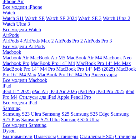
iPhone Air
Все модели iPhone
Watch
Watch S11
Watch SE
Watch SE 2024
Watch SE 3
Watch Ultra 2
Watch Ultra 3
Все модели Watch
AirPods
AirPods 4
AirPods Max 2
AirPods Pro 2
AirPods Pro 3
Все модели AirPods
Macbook
Macbook Air
MacBook Air M5
MacBook Air М4
Macbook Neo
Macbook Pro
MacBook Pro 14″ M4
MacBook Pro 14″ M4 Max
MacBook Pro 14″ M4 Pro
MacBook Pro 14″ M5 (2025)
MacBook
Pro 16″ M4 Max
MacBook Pro 16″ M4 Pro
Аксессуары
Все модели Macbook
iPad
iPad 11″ 2025
iPad Air
iPad Air 2026
iPad Pro
iPad Pro 2025
iPad
Pro M4
Стилусы для iPad
Apple Pencil Pro
Все модели iPad
Samsung
Samsung S23 Ultra
Samsung S25
Samsung S25 Edge
Samsung
S25 Plus
Samsung S25 Ultra
Samsung S26 Ultra
Все модели Samsung
Dyson
Выпрямители
Пылесосы
Стайлеры
Стайлеры HS05
Стайлеры