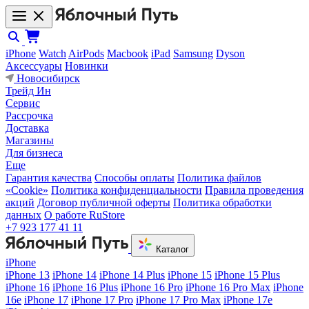
iPhone
Watch
AirPods
Macbook
iPad
Samsung
Dyson
Аксессуары
Новинки
Новосибирск
Трейд Ин
Сервис
Рассрочка
Доставка
Магазины
Для бизнеса
Еще
Гарантия качества
Способы оплаты
Политика файлов
«Cookie»
Политика конфиденциальности
Правила проведения
акций
Договор публичной оферты
Политика обработки
данных
О работе RuStore
+7 923 177 41 11
Каталог
iPhone
iPhone 13
iPhone 14
iPhone 14 Plus
iPhone 15
iPhone 15 Plus
iPhone 16
iPhone 16 Plus
iPhone 16 Pro
iPhone 16 Pro Max
iPhone
16e
iPhone 17
iPhone 17 Pro
iPhone 17 Pro Max
iPhone 17e