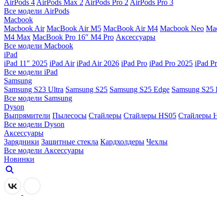
AirPods 4
AirPods Max 2
AirPods Pro 2
AirPods Pro 3
Все модели AirPods
Macbook
Macbook Air
MacBook Air M5
MacBook Air М4
Macbook Neo
Ma
M4 Max
MacBook Pro 16″ M4 Pro
Аксессуары
Все модели Macbook
iPad
iPad 11″ 2025
iPad Air
iPad Air 2026
iPad Pro
iPad Pro 2025
iPad P
Все модели iPad
Samsung
Samsung S23 Ultra
Samsung S25
Samsung S25 Edge
Samsung S25 
Все модели Samsung
Dyson
Выпрямители
Пылесосы
Стайлеры
Стайлеры HS05
Стайлеры 
Все модели Dyson
Аксессуары
Зарядники
Защитные стекла
Кардхолдеры
Чехлы
Все модели Аксессуары
Новинки