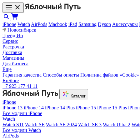
iPhone
Watch
AirPods
Macbook
iPad
Samsung
Dyson
Аксессуары
Новосибирск
Трейд Ин
Сервис
Рассрочка
Доставка
Магазины
Для бизнеса
Еще
Гарантия качества
Способы оплаты
Политика файлов «Cookie»
RuStore
+7 923 177 41 11
Каталог
iPhone
iPhone 13
iPhone 14
iPhone 14 Plus
iPhone 15
iPhone 15 Plus
iPhon
Все модели iPhone
Watch
Watch S11
Watch SE
Watch SE 2024
Watch SE 3
Watch Ultra 2
Wat
Все модели Watch
AirPods