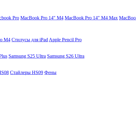
cbook Pro
MacBook Pro 14″ M4
MacBook Pro 14″ M4 Max
MacBook
ro M4
Стилусы для iPad
Apple Pencil Pro
Plus
Samsung S25 Ultra
Samsung S26 Ultra
HS08
Стайлеры HS09
Фены