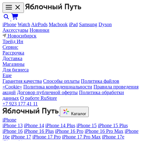
iPhone
Watch
AirPods
Macbook
iPad
Samsung
Dyson
Аксессуары
Новинки
Новосибирск
Трейд Ин
Сервис
Рассрочка
Доставка
Магазины
Для бизнеса
Еще
Гарантия качества
Способы оплаты
Политика файлов
«Cookie»
Политика конфиденциальности
Правила проведения
акций
Договор публичной оферты
Политика обработки
данных
О работе RuStore
+7 923 177 41 11
Каталог
iPhone
iPhone 13
iPhone 14
iPhone 14 Plus
iPhone 15
iPhone 15 Plus
iPhone 16
iPhone 16 Plus
iPhone 16 Pro
iPhone 16 Pro Max
iPhone
16e
iPhone 17
iPhone 17 Pro
iPhone 17 Pro Max
iPhone 17e