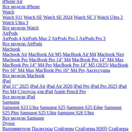
iPhone Air
Все модели iPhone
Watch
Watch S11
Watch SE
Watch SE 2024
Watch SE 3
Watch Ultra 2
Watch Ultra 3
Все модели Watch
AirPods
AirPods 4
AirPods Max 2
AirPods Pro 2
AirPods Pro 3
Все модели AirPods
Macbook
Macbook Air
MacBook Air M5
MacBook Air М4
Macbook Neo
Macbook Pro
MacBook Pro 14″ M4
MacBook Pro 14″ M4 Max
MacBook Pro 14″ M4 Pro
MacBook Pro 14″ M5 (2025)
MacBook
Pro 16″ M4 Max
MacBook Pro 16″ M4 Pro
Аксессуары
Все модели Macbook
iPad
iPad 11″ 2025
iPad Air
iPad Air 2026
iPad Pro
iPad Pro 2025
iPad
Pro M4
Стилусы для iPad
Apple Pencil Pro
Все модели iPad
Samsung
Samsung S23 Ultra
Samsung S25
Samsung S25 Edge
Samsung
S25 Plus
Samsung S25 Ultra
Samsung S26 Ultra
Все модели Samsung
Dyson
Выпрямители
Пылесосы
Стайлеры
Стайлеры HS05
Стайлеры