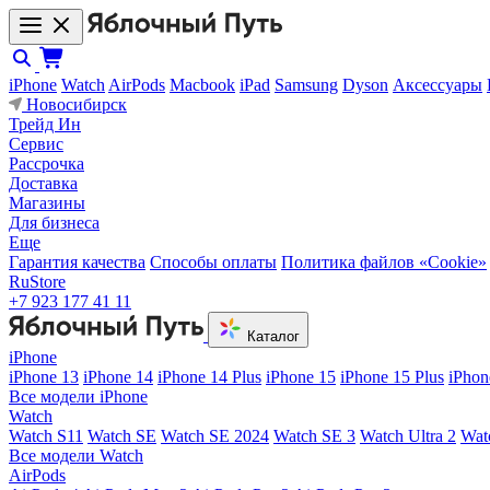
iPhone
Watch
AirPods
Macbook
iPad
Samsung
Dyson
Аксессуары
Новосибирск
Трейд Ин
Сервис
Рассрочка
Доставка
Магазины
Для бизнеса
Еще
Гарантия качества
Способы оплаты
Политика файлов «Cookie»
RuStore
+7 923 177 41 11
Каталог
iPhone
iPhone 13
iPhone 14
iPhone 14 Plus
iPhone 15
iPhone 15 Plus
iPhon
Все модели iPhone
Watch
Watch S11
Watch SE
Watch SE 2024
Watch SE 3
Watch Ultra 2
Wat
Все модели Watch
AirPods