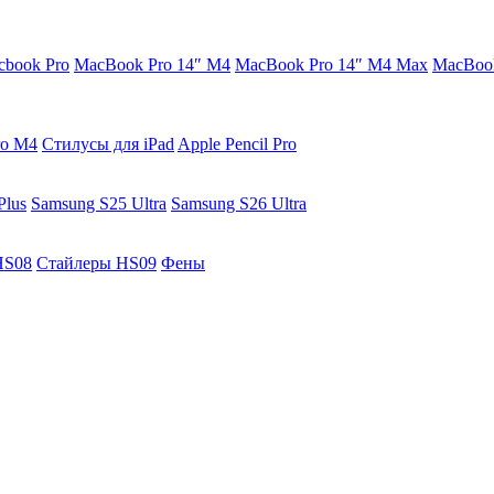
cbook Pro
MacBook Pro 14″ M4
MacBook Pro 14″ M4 Max
MacBook
ro M4
Стилусы для iPad
Apple Pencil Pro
Plus
Samsung S25 Ultra
Samsung S26 Ultra
HS08
Стайлеры HS09
Фены