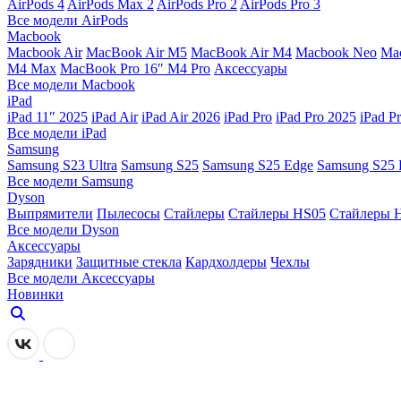
AirPods 4
AirPods Max 2
AirPods Pro 2
AirPods Pro 3
Все модели AirPods
Macbook
Macbook Air
MacBook Air M5
MacBook Air М4
Macbook Neo
Ma
M4 Max
MacBook Pro 16″ M4 Pro
Аксессуары
Все модели Macbook
iPad
iPad 11″ 2025
iPad Air
iPad Air 2026
iPad Pro
iPad Pro 2025
iPad P
Все модели iPad
Samsung
Samsung S23 Ultra
Samsung S25
Samsung S25 Edge
Samsung S25 
Все модели Samsung
Dyson
Выпрямители
Пылесосы
Стайлеры
Стайлеры HS05
Стайлеры 
Все модели Dyson
Аксессуары
Зарядники
Защитные стекла
Кардхолдеры
Чехлы
Все модели Аксессуары
Новинки