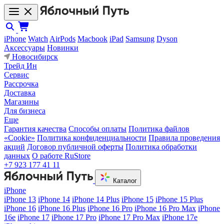
iPhone
Watch
AirPods
Macbook
iPad
Samsung
Dyson
Аксессуары
Новинки
Новосибирск
Трейд Ин
Сервис
Рассрочка
Доставка
Магазины
Для бизнеса
Еще
Гарантия качества
Способы оплаты
Политика файлов
«Cookie»
Политика конфиденциальности
Правила проведения
акций
Договор публичной оферты
Политика обработки
данных
О работе RuStore
+7 923 177 41 11
Каталог
iPhone
iPhone 13
iPhone 14
iPhone 14 Plus
iPhone 15
iPhone 15 Plus
iPhone 16
iPhone 16 Plus
iPhone 16 Pro
iPhone 16 Pro Max
iPhone
16e
iPhone 17
iPhone 17 Pro
iPhone 17 Pro Max
iPhone 17e