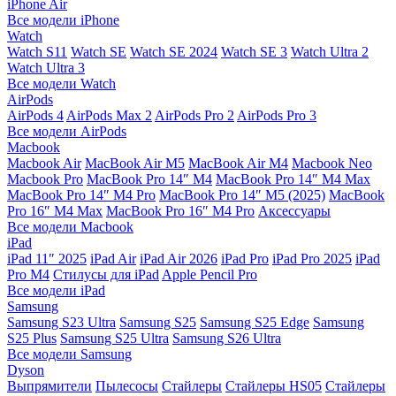
iPhone Air
Все модели iPhone
Watch
Watch S11
Watch SE
Watch SE 2024
Watch SE 3
Watch Ultra 2
Watch Ultra 3
Все модели Watch
AirPods
AirPods 4
AirPods Max 2
AirPods Pro 2
AirPods Pro 3
Все модели AirPods
Macbook
Macbook Air
MacBook Air M5
MacBook Air М4
Macbook Neo
Macbook Pro
MacBook Pro 14″ M4
MacBook Pro 14″ M4 Max
MacBook Pro 14″ M4 Pro
MacBook Pro 14″ M5 (2025)
MacBook
Pro 16″ M4 Max
MacBook Pro 16″ M4 Pro
Аксессуары
Все модели Macbook
iPad
iPad 11″ 2025
iPad Air
iPad Air 2026
iPad Pro
iPad Pro 2025
iPad
Pro M4
Стилусы для iPad
Apple Pencil Pro
Все модели iPad
Samsung
Samsung S23 Ultra
Samsung S25
Samsung S25 Edge
Samsung
S25 Plus
Samsung S25 Ultra
Samsung S26 Ultra
Все модели Samsung
Dyson
Выпрямители
Пылесосы
Стайлеры
Стайлеры HS05
Стайлеры