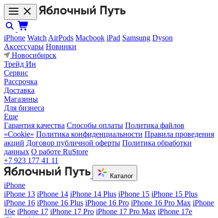
iPhone
Watch
AirPods
Macbook
iPad
Samsung
Dyson
Аксессуары
Новинки
Новосибирск
Трейд Ин
Сервис
Рассрочка
Доставка
Магазины
Для бизнеса
Еще
Гарантия качества
Способы оплаты
Политика файлов
«Cookie»
Политика конфиденциальности
Правила проведения
акций
Договор публичной оферты
Политика обработки
данных
О работе RuStore
+7 923 177 41 11
Каталог
iPhone
iPhone 13
iPhone 14
iPhone 14 Plus
iPhone 15
iPhone 15 Plus
iPhone 16
iPhone 16 Plus
iPhone 16 Pro
iPhone 16 Pro Max
iPhone
16e
iPhone 17
iPhone 17 Pro
iPhone 17 Pro Max
iPhone 17e