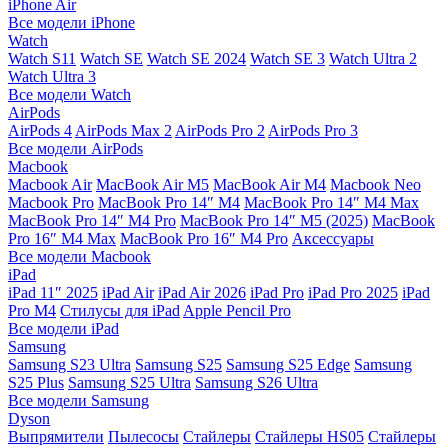
iPhone Air
Все модели iPhone
Watch
Watch S11
Watch SE
Watch SE 2024
Watch SE 3
Watch Ultra 2
Watch Ultra 3
Все модели Watch
AirPods
AirPods 4
AirPods Max 2
AirPods Pro 2
AirPods Pro 3
Все модели AirPods
Macbook
Macbook Air
MacBook Air M5
MacBook Air М4
Macbook Neo
Macbook Pro
MacBook Pro 14″ M4
MacBook Pro 14″ M4 Max
MacBook Pro 14″ M4 Pro
MacBook Pro 14″ M5 (2025)
MacBook
Pro 16″ M4 Max
MacBook Pro 16″ M4 Pro
Аксессуары
Все модели Macbook
iPad
iPad 11″ 2025
iPad Air
iPad Air 2026
iPad Pro
iPad Pro 2025
iPad
Pro M4
Стилусы для iPad
Apple Pencil Pro
Все модели iPad
Samsung
Samsung S23 Ultra
Samsung S25
Samsung S25 Edge
Samsung
S25 Plus
Samsung S25 Ultra
Samsung S26 Ultra
Все модели Samsung
Dyson
Выпрямители
Пылесосы
Стайлеры
Стайлеры HS05
Стайлеры