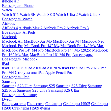
iPhone Air
Все модели iPhone
Watch
Watch S11
Watch SE
Watch SE 3
Watch Ultra 2
Watch Ultra 3
Все модели Watch
AirPods
AirPods 4
AirPods Max 2
AirPods Pro 2
AirPods Pro 3
Все модели AirPods
Macbook
Macbook Air
MacBook Air M5
MacBook Air М4
Macbook Neo
Macbook Pro
MacBook Pro 14″ M4
MacBook Pro 14″ M4 Max
MacBook Pro 14″ M4 Pro
MacBook Pro 14″ M5 (2025)
MacBook
Pro 16″ M4 Max
MacBook Pro 16″ M4 Pro
Аксессуары
Все модели Macbook
iPad
iPad 11″ 2025
iPad Air
iPad Air 2026
iPad Pro
iPad Pro 2025
iPad
Pro M4
Стилусы для iPad
Apple Pencil Pro
Все модели iPad
Samsung
Samsung S23 Ultra
Samsung S25
Samsung S25 Edge
Samsung
S25 Plus
Samsung S25 Ultra
Samsung S26 Ultra
Все модели Samsung
Dyson
Выпрямители
Пылесосы
Стайлеры
Стайлеры HS05
Стайлеры
HS08
Стайлеры HS09
Фены