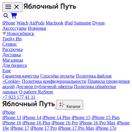
iPhone
Watch
AirPods
Macbook
iPad
Samsung
Dyson
Аксессуары
Новинки
Новосибирск
Трейд Ин
Сервис
Рассрочка
Доставка
Магазины
Для бизнеса
Еще
Гарантия качества
Способы оплаты
Политика файлов
«Cookie»
Политика конфиденциальности
Правила проведения
акций
Договор публичной оферты
Политика обработки
данных
О работе RuStore
+7 923 177 41 11
Каталог
iPhone
iPhone 13
iPhone 14
iPhone 14 Plus
iPhone 15
iPhone 15 Plus
iPhone 16
iPhone 16 Plus
iPhone 16 Pro
iPhone 16 Pro Max
iPhone
16e
iPhone 17
iPhone 17 Pro
iPhone 17 Pro Max
iPhone 17e