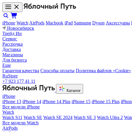
iPhone
Watch
AirPods
Macbook
iPad
Samsung
Dyson
Аксессуары
Новосибирск
Трейд Ин
Сервис
Рассрочка
Доставка
Магазины
Для бизнеса
Еще
Гарантия качества
Способы оплаты
Политика файлов «Cookie»
RuStore
+7 923 177 41 11
Каталог
iPhone
iPhone 13
iPhone 14
iPhone 14 Plus
iPhone 15
iPhone 15 Plus
iPhon
Все модели iPhone
Watch
Watch S11
Watch SE
Watch SE 2024
Watch SE 3
Watch Ultra 2
Wat
Все модели Watch
AirPods