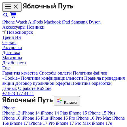
iPhone
Watch
AirPods
Macbook
iPad
Samsung
Dyson
Аксессуары
Новинки
Новосибирск
Трейд Ин
Сервис
Рассрочка
Доставка
Магазины
Для бизнеса
Еще
Гарантия качества
Способы оплаты
Политика файлов
«Cookie»
Политика конфиденциальности
Правила проведения
акций
Договор публичной оферты
Политика обработки
данных
О работе RuStore
+7 923 177 41 11
Каталог
iPhone
iPhone 13
iPhone 14
iPhone 14 Plus
iPhone 15
iPhone 15 Plus
iPhone 16
iPhone 16 Plus
iPhone 16 Pro
iPhone 16 Pro Max
iPhone
16e
iPhone 17
iPhone 17 Pro
iPhone 17 Pro Max
iPhone 17e