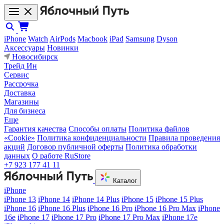
iPhone
Watch
AirPods
Macbook
iPad
Samsung
Dyson
Аксессуары
Новинки
Новосибирск
Трейд Ин
Сервис
Рассрочка
Доставка
Магазины
Для бизнеса
Еще
Гарантия качества
Способы оплаты
Политика файлов
«Cookie»
Политика конфиденциальности
Правила проведения
акций
Договор публичной оферты
Политика обработки
данных
О работе RuStore
+7 923 177 41 11
Каталог
iPhone
iPhone 13
iPhone 14
iPhone 14 Plus
iPhone 15
iPhone 15 Plus
iPhone 16
iPhone 16 Plus
iPhone 16 Pro
iPhone 16 Pro Max
iPhone
16e
iPhone 17
iPhone 17 Pro
iPhone 17 Pro Max
iPhone 17e