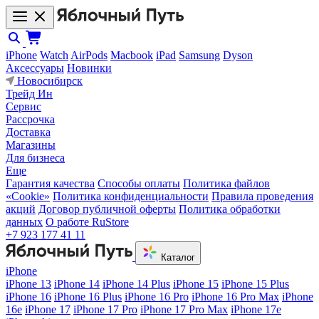
iPhone
Watch
AirPods
Macbook
iPad
Samsung
Dyson
Аксессуары
Новинки
Новосибирск
Трейд Ин
Сервис
Рассрочка
Доставка
Магазины
Для бизнеса
Еще
Гарантия качества
Способы оплаты
Политика файлов
«Cookie»
Политика конфиденциальности
Правила проведения
акций
Договор публичной оферты
Политика обработки
данных
О работе RuStore
+7 923 177 41 11
Каталог
iPhone
iPhone 13
iPhone 14
iPhone 14 Plus
iPhone 15
iPhone 15 Plus
iPhone 16
iPhone 16 Plus
iPhone 16 Pro
iPhone 16 Pro Max
iPhone
16e
iPhone 17
iPhone 17 Pro
iPhone 17 Pro Max
iPhone 17e