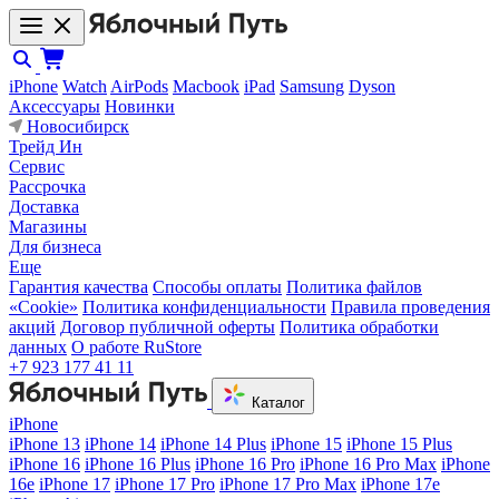
iPhone
Watch
AirPods
Macbook
iPad
Samsung
Dyson
Аксессуары
Новинки
Новосибирск
Трейд Ин
Сервис
Рассрочка
Доставка
Магазины
Для бизнеса
Еще
Гарантия качества
Способы оплаты
Политика файлов
«Cookie»
Политика конфиденциальности
Правила проведения
акций
Договор публичной оферты
Политика обработки
данных
О работе RuStore
+7 923 177 41 11
Каталог
iPhone
iPhone 13
iPhone 14
iPhone 14 Plus
iPhone 15
iPhone 15 Plus
iPhone 16
iPhone 16 Plus
iPhone 16 Pro
iPhone 16 Pro Max
iPhone
16e
iPhone 17
iPhone 17 Pro
iPhone 17 Pro Max
iPhone 17e