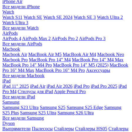
iPhone Air
Все модели iPhone
Watch
Watch S11
Watch SE
Watch SE 2024
Watch SE 3
Watch Ultra 2
Watch Ultra 3
Все модели Watch
AirPods
AirPods 4
AirPods Max 2
AirPods Pro 2
AirPods Pro 3
Все модели AirPods
Macbook
Macbook Air
MacBook Air M5
MacBook Air М4
Macbook Neo
Macbook Pro
MacBook Pro 14″ M4
MacBook Pro 14″ M4 Max
MacBook Pro 14″ M4 Pro
MacBook Pro 14″ M5 (2025)
MacBook
Pro 16″ M4 Max
MacBook Pro 16″ M4 Pro
Аксессуары
Все модели Macbook
iPad
iPad 11″ 2025
iPad Air
iPad Air 2026
iPad Pro
iPad Pro 2025
iPad
Pro M4
Стилусы для iPad
Apple Pencil Pro
Все модели iPad
Samsung
Samsung S23 Ultra
Samsung S25
Samsung S25 Edge
Samsung
S25 Plus
Samsung S25 Ultra
Samsung S26 Ultra
Все модели Samsung
Dyson
Выпрямители
Пылесосы
Стайлеры
Стайлеры HS05
Стайлеры