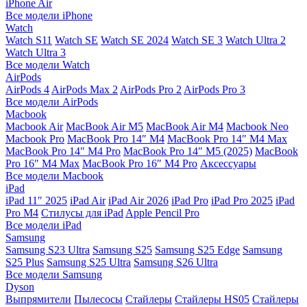
iPhone Air
Все модели iPhone
Watch
Watch S11
Watch SE
Watch SE 2024
Watch SE 3
Watch Ultra 2
Watch Ultra 3
Все модели Watch
AirPods
AirPods 4
AirPods Max 2
AirPods Pro 2
AirPods Pro 3
Все модели AirPods
Macbook
Macbook Air
MacBook Air M5
MacBook Air М4
Macbook Neo
Macbook Pro
MacBook Pro 14″ M4
MacBook Pro 14″ M4 Max
MacBook Pro 14″ M4 Pro
MacBook Pro 14″ M5 (2025)
MacBook
Pro 16″ M4 Max
MacBook Pro 16″ M4 Pro
Аксессуары
Все модели Macbook
iPad
iPad 11″ 2025
iPad Air
iPad Air 2026
iPad Pro
iPad Pro 2025
iPad
Pro M4
Стилусы для iPad
Apple Pencil Pro
Все модели iPad
Samsung
Samsung S23 Ultra
Samsung S25
Samsung S25 Edge
Samsung
S25 Plus
Samsung S25 Ultra
Samsung S26 Ultra
Все модели Samsung
Dyson
Выпрямители
Пылесосы
Стайлеры
Стайлеры HS05
Стайлеры