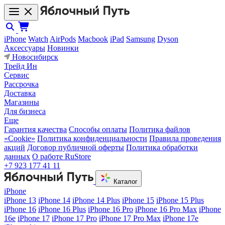
iPhone
Watch
AirPods
Macbook
iPad
Samsung
Dyson
Аксессуары
Новинки
Новосибирск
Трейд Ин
Сервис
Рассрочка
Доставка
Магазины
Для бизнеса
Еще
Гарантия качества
Способы оплаты
Политика файлов
«Cookie»
Политика конфиденциальности
Правила проведения
акций
Договор публичной оферты
Политика обработки
данных
О работе RuStore
+7 923 177 41 11
Каталог
iPhone
iPhone 13
iPhone 14
iPhone 14 Plus
iPhone 15
iPhone 15 Plus
iPhone 16
iPhone 16 Plus
iPhone 16 Pro
iPhone 16 Pro Max
iPhone
16e
iPhone 17
iPhone 17 Pro
iPhone 17 Pro Max
iPhone 17e