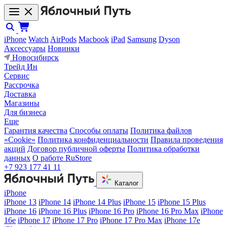
iPhone
Watch
AirPods
Macbook
iPad
Samsung
Dyson
Аксессуары
Новинки
Новосибирск
Трейд Ин
Сервис
Рассрочка
Доставка
Магазины
Для бизнеса
Еще
Гарантия качества
Способы оплаты
Политика файлов
«Cookie»
Политика конфиденциальности
Правила проведения
акций
Договор публичной оферты
Политика обработки
данных
О работе RuStore
+7 923 177 41 11
Каталог
iPhone
iPhone 13
iPhone 14
iPhone 14 Plus
iPhone 15
iPhone 15 Plus
iPhone 16
iPhone 16 Plus
iPhone 16 Pro
iPhone 16 Pro Max
iPhone
16e
iPhone 17
iPhone 17 Pro
iPhone 17 Pro Max
iPhone 17e