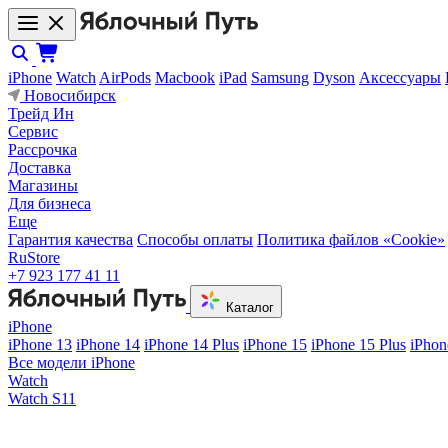
iPhone
Watch
AirPods
Macbook
iPad
Samsung
Dyson
Аксессуары
Новосибирск
Трейд Ин
Сервис
Рассрочка
Доставка
Магазины
Для бизнеса
Еще
Гарантия качества
Способы оплаты
Политика файлов «Cookie»
RuStore
+7 923 177 41 11
Каталог
iPhone
iPhone 13
iPhone 14
iPhone 14 Plus
iPhone 15
iPhone 15 Plus
iPhon
Все модели iPhone
Watch
Watch S11