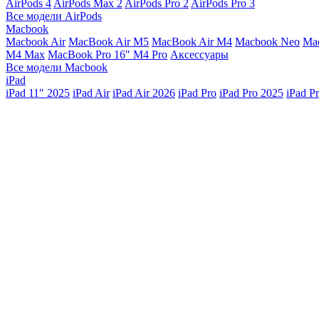
AirPods 4
AirPods Max 2
AirPods Pro 2
AirPods Pro 3
Все модели AirPods
Macbook
Macbook Air
MacBook Air M5
MacBook Air М4
Macbook Neo
Ma
M4 Max
MacBook Pro 16″ M4 Pro
Аксессуары
Все модели Macbook
iPad
iPad 11″ 2025
iPad Air
iPad Air 2026
iPad Pro
iPad Pro 2025
iPad P