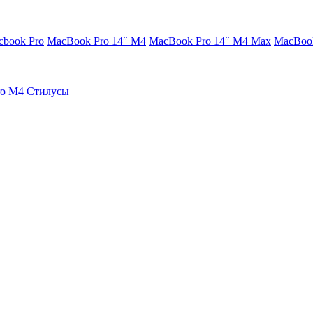
cbook Pro
MacBook Pro 14″ M4
MacBook Pro 14″ M4 Max
MacBook
ro M4
Стилусы