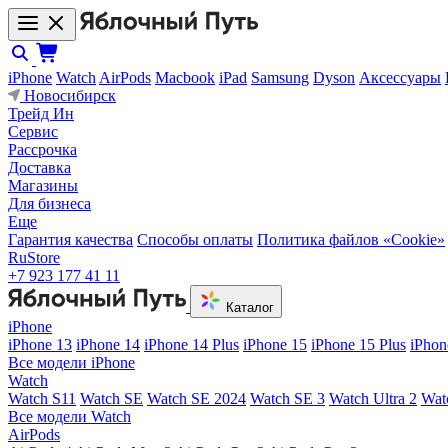
iPhone
Watch
AirPods
Macbook
iPad
Samsung
Dyson
Аксессуары
Новосибирск
Трейд Ин
Сервис
Рассрочка
Доставка
Магазины
Для бизнеса
Еще
Гарантия качества
Способы оплаты
Политика файлов «Cookie»
RuStore
+7 923 177 41 11
Каталог
iPhone
iPhone 13
iPhone 14
iPhone 14 Plus
iPhone 15
iPhone 15 Plus
iPhon
Все модели iPhone
Watch
Watch S11
Watch SE
Watch SE 2024
Watch SE 3
Watch Ultra 2
Wat
Все модели Watch
AirPods