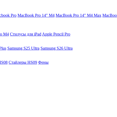
cbook Pro
MacBook Pro 14″ M4
MacBook Pro 14″ M4 Max
MacBook
ro M4
Стилусы для iPad
Apple Pencil Pro
Plus
Samsung S25 Ultra
Samsung S26 Ultra
HS08
Стайлеры HS09
Фены