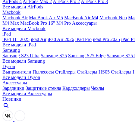
AirPods 4
AirPods Max 2
AirPods Pro 2
AirPods Pro 3
Все модели AirPods
Macbook
Macbook Air
MacBook Air M5
MacBook Air М4
Macbook Neo
Ma
M4 Max
MacBook Pro 16″ M4 Pro
Аксессуары
Все модели Macbook
iPad
iPad 11″ 2025
iPad Air
iPad Air 2026
iPad Pro
iPad Pro 2025
iPad P
Все модели iPad
Samsung
Samsung S23 Ultra
Samsung S25
Samsung S25 Edge
Samsung S25 
Все модели Samsung
Dyson
Выпрямители
Пылесосы
Стайлеры
Стайлеры HS05
Стайлеры 
Все модели Dyson
Аксессуары
Зарядники
Защитные стекла
Кардхолдеры
Чехлы
Все модели Аксессуары
Новинки