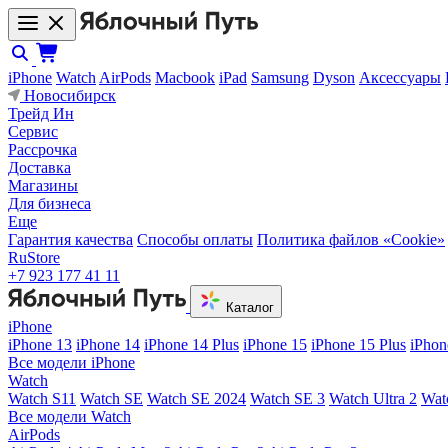
iPhone
Watch
AirPods
Macbook
iPad
Samsung
Dyson
Аксессуары
Новосибирск
Трейд Ин
Сервис
Рассрочка
Доставка
Магазины
Для бизнеса
Еще
Гарантия качества
Способы оплаты
Политика файлов «Cookie»
RuStore
+7 923 177 41 11
Каталог
iPhone
iPhone 13
iPhone 14
iPhone 14 Plus
iPhone 15
iPhone 15 Plus
iPhon
Все модели iPhone
Watch
Watch S11
Watch SE
Watch SE 2024
Watch SE 3
Watch Ultra 2
Wat
Все модели Watch
AirPods