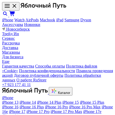
iPhone
Watch
AirPods
Macbook
iPad
Samsung
Dyson
Аксессуары
Новинки
Новосибирск
Трейд Ин
Сервис
Рассрочка
Доставка
Магазины
Для бизнеса
Еще
Гарантия качества
Способы оплаты
Политика файлов
«Cookie»
Политика конфиденциальности
Правила проведения
акций
Договор публичной оферты
Политика обработки
данных
О работе RuStore
+7 923 177 41 11
Каталог
iPhone
iPhone 13
iPhone 14
iPhone 14 Plus
iPhone 15
iPhone 15 Plus
iPhone 16
iPhone 16 Plus
iPhone 16 Pro
iPhone 16 Pro Max
iPhone
16e
iPhone 17
iPhone 17 Pro
iPhone 17 Pro Max
iPhone 17e