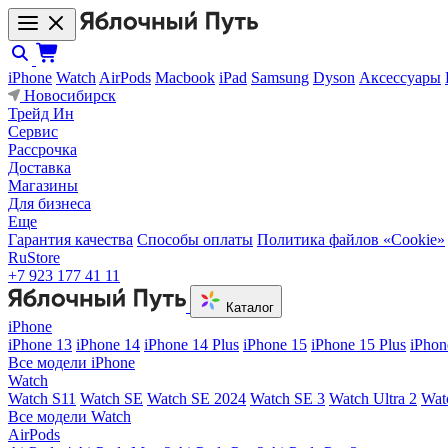
iPhone
Watch
AirPods
Macbook
iPad
Samsung
Dyson
Аксессуары
Новосибирск
Трейд Ин
Сервис
Рассрочка
Доставка
Магазины
Для бизнеса
Еще
Гарантия качества
Способы оплаты
Политика файлов «Cookie»
RuStore
+7 923 177 41 11
Каталог
iPhone
iPhone 13
iPhone 14
iPhone 14 Plus
iPhone 15
iPhone 15 Plus
iPhon
Все модели iPhone
Watch
Watch S11
Watch SE
Watch SE 2024
Watch SE 3
Watch Ultra 2
Wat
Все модели Watch
AirPods