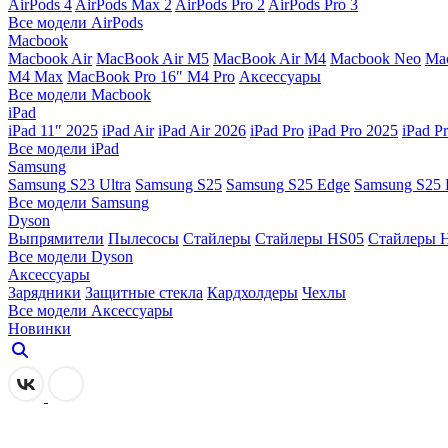
AirPods 4
AirPods Max 2
AirPods Pro 2
AirPods Pro 3
Все модели AirPods
Macbook
Macbook Air
MacBook Air M5
MacBook Air М4
Macbook Neo
Ma
M4 Max
MacBook Pro 16″ M4 Pro
Аксессуары
Все модели Macbook
iPad
iPad 11″ 2025
iPad Air
iPad Air 2026
iPad Pro
iPad Pro 2025
iPad P
Все модели iPad
Samsung
Samsung S23 Ultra
Samsung S25
Samsung S25 Edge
Samsung S25 
Все модели Samsung
Dyson
Выпрямители
Пылесосы
Стайлеры
Стайлеры HS05
Стайлеры 
Все модели Dyson
Аксессуары
Зарядники
Защитные стекла
Кардхолдеры
Чехлы
Все модели Аксессуары
Новинки