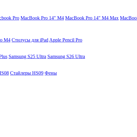
cbook Pro
MacBook Pro 14″ M4
MacBook Pro 14″ M4 Max
MacBook
ro M4
Стилусы для iPad
Apple Pencil Pro
Plus
Samsung S25 Ultra
Samsung S26 Ultra
HS08
Стайлеры HS09
Фены