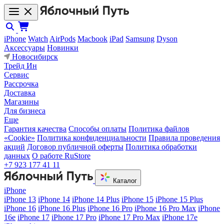
iPhone
Watch
AirPods
Macbook
iPad
Samsung
Dyson
Аксессуары
Новинки
Новосибирск
Трейд Ин
Сервис
Рассрочка
Доставка
Магазины
Для бизнеса
Еще
Гарантия качества
Способы оплаты
Политика файлов
«Cookie»
Политика конфиденциальности
Правила проведения
акций
Договор публичной оферты
Политика обработки
данных
О работе RuStore
+7 923 177 41 11
Каталог
iPhone
iPhone 13
iPhone 14
iPhone 14 Plus
iPhone 15
iPhone 15 Plus
iPhone 16
iPhone 16 Plus
iPhone 16 Pro
iPhone 16 Pro Max
iPhone
16e
iPhone 17
iPhone 17 Pro
iPhone 17 Pro Max
iPhone 17e