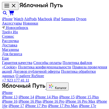
iPhone
Watch
AirPods
Macbook
iPad
Samsung
Dyson
Аксессуары
Новинки
Новосибирск
Трейд Ин
Сервис
Рассрочка
Доставка
Магазины
Для бизнеса
Еще
Гарантия качества
Способы оплаты
Политика файлов
«Cookie»
Политика конфиденциальности
Правила проведения
акций
Договор публичной оферты
Политика обработки
данных
О работе RuStore
+7 923 177 41 11
Каталог
iPhone
iPhone 13
iPhone 14
iPhone 14 Plus
iPhone 15
iPhone 15 Plus
iPhone 16
iPhone 16 Plus
iPhone 16 Pro
iPhone 16 Pro Max
iPhone
16e
iPhone 17
iPhone 17 Pro
iPhone 17 Pro Max
iPhone 17e