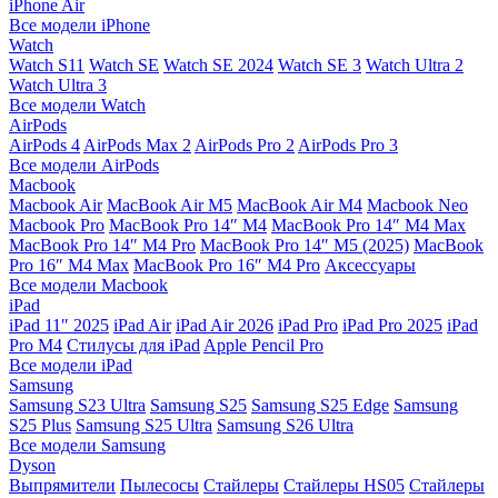
iPhone Air
Все модели iPhone
Watch
Watch S11
Watch SE
Watch SE 2024
Watch SE 3
Watch Ultra 2
Watch Ultra 3
Все модели Watch
AirPods
AirPods 4
AirPods Max 2
AirPods Pro 2
AirPods Pro 3
Все модели AirPods
Macbook
Macbook Air
MacBook Air M5
MacBook Air М4
Macbook Neo
Macbook Pro
MacBook Pro 14″ M4
MacBook Pro 14″ M4 Max
MacBook Pro 14″ M4 Pro
MacBook Pro 14″ M5 (2025)
MacBook
Pro 16″ M4 Max
MacBook Pro 16″ M4 Pro
Аксессуары
Все модели Macbook
iPad
iPad 11″ 2025
iPad Air
iPad Air 2026
iPad Pro
iPad Pro 2025
iPad
Pro M4
Стилусы для iPad
Apple Pencil Pro
Все модели iPad
Samsung
Samsung S23 Ultra
Samsung S25
Samsung S25 Edge
Samsung
S25 Plus
Samsung S25 Ultra
Samsung S26 Ultra
Все модели Samsung
Dyson
Выпрямители
Пылесосы
Стайлеры
Стайлеры HS05
Стайлеры