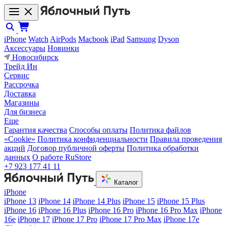
iPhone
Watch
AirPods
Macbook
iPad
Samsung
Dyson
Аксессуары
Новинки
Новосибирск
Трейд Ин
Сервис
Рассрочка
Доставка
Магазины
Для бизнеса
Еще
Гарантия качества
Способы оплаты
Политика файлов
«Cookie»
Политика конфиденциальности
Правила проведения
акций
Договор публичной оферты
Политика обработки
данных
О работе RuStore
+7 923 177 41 11
Каталог
iPhone
iPhone 13
iPhone 14
iPhone 14 Plus
iPhone 15
iPhone 15 Plus
iPhone 16
iPhone 16 Plus
iPhone 16 Pro
iPhone 16 Pro Max
iPhone
16e
iPhone 17
iPhone 17 Pro
iPhone 17 Pro Max
iPhone 17e