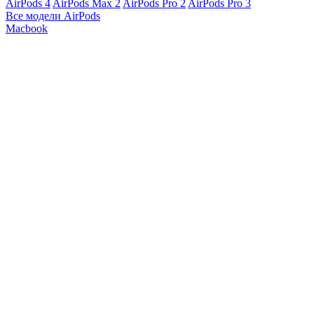
AirPods 4
AirPods Max 2
AirPods Pro 2
AirPods Pro 3
Все модели AirPods
Macbook