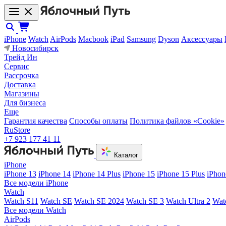
iPhone
Watch
AirPods
Macbook
iPad
Samsung
Dyson
Аксессуары
Новосибирск
Трейд Ин
Сервис
Рассрочка
Доставка
Магазины
Для бизнеса
Еще
Гарантия качества
Способы оплаты
Политика файлов «Cookie»
RuStore
+7 923 177 41 11
Каталог
iPhone
iPhone 13
iPhone 14
iPhone 14 Plus
iPhone 15
iPhone 15 Plus
iPhon
Все модели iPhone
Watch
Watch S11
Watch SE
Watch SE 2024
Watch SE 3
Watch Ultra 2
Wat
Все модели Watch
AirPods