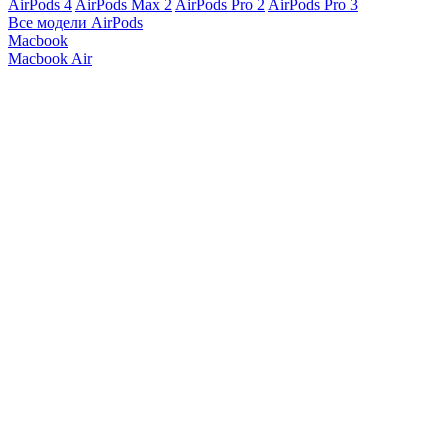
AirPods 4
AirPods Max 2
AirPods Pro 2
AirPods Pro 3
Все модели AirPods
Macbook
Macbook Air