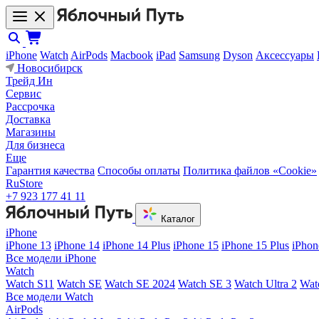
iPhone
Watch
AirPods
Macbook
iPad
Samsung
Dyson
Аксессуары
Новосибирск
Трейд Ин
Сервис
Рассрочка
Доставка
Магазины
Для бизнеса
Еще
Гарантия качества
Способы оплаты
Политика файлов «Cookie»
RuStore
+7 923 177 41 11
Каталог
iPhone
iPhone 13
iPhone 14
iPhone 14 Plus
iPhone 15
iPhone 15 Plus
iPhon
Все модели iPhone
Watch
Watch S11
Watch SE
Watch SE 2024
Watch SE 3
Watch Ultra 2
Wat
Все модели Watch
AirPods