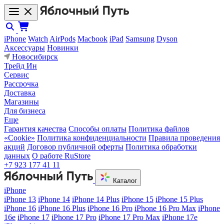
iPhone
Watch
AirPods
Macbook
iPad
Samsung
Dyson
Аксессуары
Новинки
Новосибирск
Трейд Ин
Сервис
Рассрочка
Доставка
Магазины
Для бизнеса
Еще
Гарантия качества
Способы оплаты
Политика файлов
«Cookie»
Политика конфиденциальности
Правила проведения
акций
Договор публичной оферты
Политика обработки
данных
О работе RuStore
+7 923 177 41 11
Каталог
iPhone
iPhone 13
iPhone 14
iPhone 14 Plus
iPhone 15
iPhone 15 Plus
iPhone 16
iPhone 16 Plus
iPhone 16 Pro
iPhone 16 Pro Max
iPhone
16e
iPhone 17
iPhone 17 Pro
iPhone 17 Pro Max
iPhone 17e