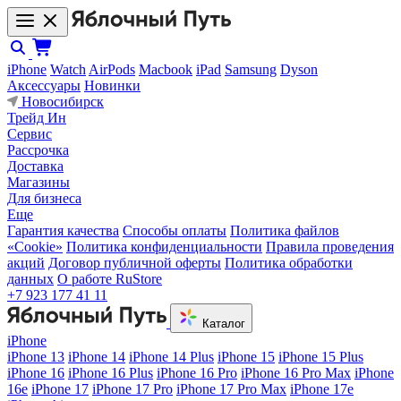
iPhone
Watch
AirPods
Macbook
iPad
Samsung
Dyson
Аксессуары
Новинки
Новосибирск
Трейд Ин
Сервис
Рассрочка
Доставка
Магазины
Для бизнеса
Еще
Гарантия качества
Способы оплаты
Политика файлов
«Cookie»
Политика конфиденциальности
Правила проведения
акций
Договор публичной оферты
Политика обработки
данных
О работе RuStore
+7 923 177 41 11
Каталог
iPhone
iPhone 13
iPhone 14
iPhone 14 Plus
iPhone 15
iPhone 15 Plus
iPhone 16
iPhone 16 Plus
iPhone 16 Pro
iPhone 16 Pro Max
iPhone
16e
iPhone 17
iPhone 17 Pro
iPhone 17 Pro Max
iPhone 17e