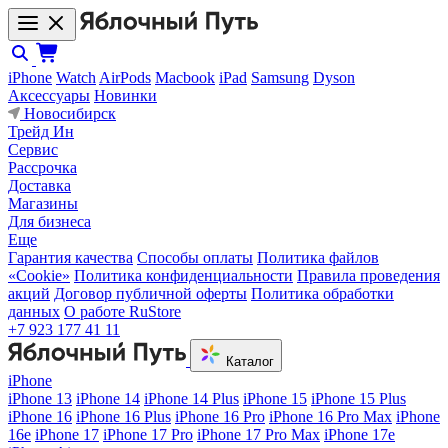
iPhone
Watch
AirPods
Macbook
iPad
Samsung
Dyson
Аксессуары
Новинки
Новосибирск
Трейд Ин
Сервис
Рассрочка
Доставка
Магазины
Для бизнеса
Еще
Гарантия качества
Способы оплаты
Политика файлов
«Cookie»
Политика конфиденциальности
Правила проведения
акций
Договор публичной оферты
Политика обработки
данных
О работе RuStore
+7 923 177 41 11
Каталог
iPhone
iPhone 13
iPhone 14
iPhone 14 Plus
iPhone 15
iPhone 15 Plus
iPhone 16
iPhone 16 Plus
iPhone 16 Pro
iPhone 16 Pro Max
iPhone
16e
iPhone 17
iPhone 17 Pro
iPhone 17 Pro Max
iPhone 17e