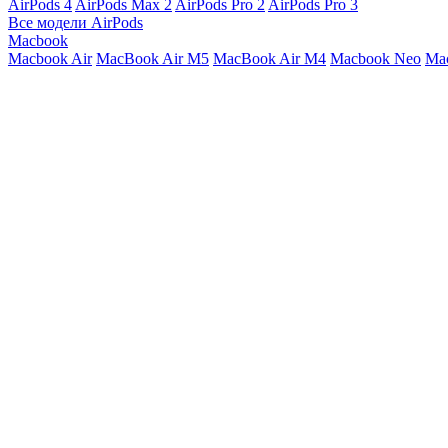
AirPods 4
AirPods Max 2
AirPods Pro 2
AirPods Pro 3
Все модели AirPods
Macbook
Macbook Air
MacBook Air M5
MacBook Air М4
Macbook Neo
Ma