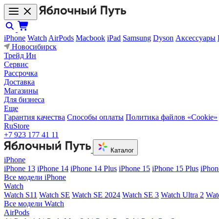
iPhone
Watch
AirPods
Macbook
iPad
Samsung
Dyson
Аксессуары
Новосибирск
Трейд Ин
Сервис
Рассрочка
Доставка
Магазины
Для бизнеса
Еще
Гарантия качества
Способы оплаты
Политика файлов «Cookie»
RuStore
+7 923 177 41 11
Каталог
iPhone
iPhone 13
iPhone 14
iPhone 14 Plus
iPhone 15
iPhone 15 Plus
iPhon
Все модели iPhone
Watch
Watch S11
Watch SE
Watch SE 2024
Watch SE 3
Watch Ultra 2
Wat
Все модели Watch
AirPods