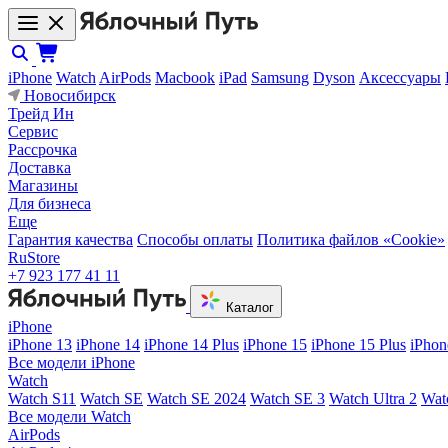
iPhone
Watch
AirPods
Macbook
iPad
Samsung
Dyson
Аксессуары
Новосибирск
Трейд Ин
Сервис
Рассрочка
Доставка
Магазины
Для бизнеса
Еще
Гарантия качества
Способы оплаты
Политика файлов «Cookie»
RuStore
+7 923 177 41 11
Каталог
iPhone
iPhone 13
iPhone 14
iPhone 14 Plus
iPhone 15
iPhone 15 Plus
iPhon
Все модели iPhone
Watch
Watch S11
Watch SE
Watch SE 2024
Watch SE 3
Watch Ultra 2
Wat
Все модели Watch
AirPods