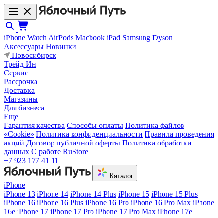
iPhone
Watch
AirPods
Macbook
iPad
Samsung
Dyson
Аксессуары
Новинки
Новосибирск
Трейд Ин
Сервис
Рассрочка
Доставка
Магазины
Для бизнеса
Еще
Гарантия качества
Способы оплаты
Политика файлов
«Cookie»
Политика конфиденциальности
Правила проведения
акций
Договор публичной оферты
Политика обработки
данных
О работе RuStore
+7 923 177 41 11
Каталог
iPhone
iPhone 13
iPhone 14
iPhone 14 Plus
iPhone 15
iPhone 15 Plus
iPhone 16
iPhone 16 Plus
iPhone 16 Pro
iPhone 16 Pro Max
iPhone
16e
iPhone 17
iPhone 17 Pro
iPhone 17 Pro Max
iPhone 17e