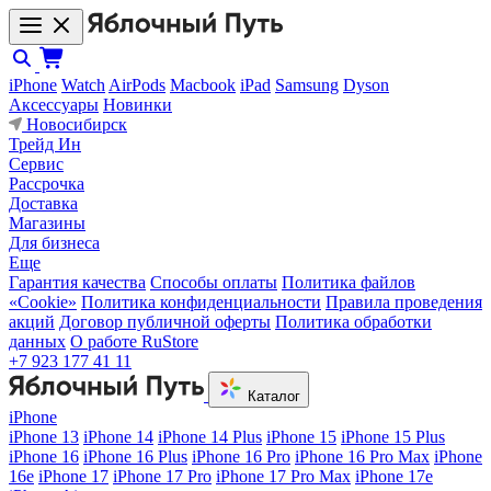
iPhone
Watch
AirPods
Macbook
iPad
Samsung
Dyson
Аксессуары
Новинки
Новосибирск
Трейд Ин
Сервис
Рассрочка
Доставка
Магазины
Для бизнеса
Еще
Гарантия качества
Способы оплаты
Политика файлов
«Cookie»
Политика конфиденциальности
Правила проведения
акций
Договор публичной оферты
Политика обработки
данных
О работе RuStore
+7 923 177 41 11
Каталог
iPhone
iPhone 13
iPhone 14
iPhone 14 Plus
iPhone 15
iPhone 15 Plus
iPhone 16
iPhone 16 Plus
iPhone 16 Pro
iPhone 16 Pro Max
iPhone
16e
iPhone 17
iPhone 17 Pro
iPhone 17 Pro Max
iPhone 17e