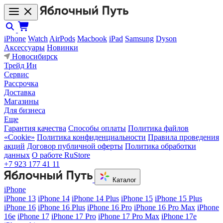
iPhone
Watch
AirPods
Macbook
iPad
Samsung
Dyson
Аксессуары
Новинки
Новосибирск
Трейд Ин
Сервис
Рассрочка
Доставка
Магазины
Для бизнеса
Еще
Гарантия качества
Способы оплаты
Политика файлов
«Cookie»
Политика конфиденциальности
Правила проведения
акций
Договор публичной оферты
Политика обработки
данных
О работе RuStore
+7 923 177 41 11
Каталог
iPhone
iPhone 13
iPhone 14
iPhone 14 Plus
iPhone 15
iPhone 15 Plus
iPhone 16
iPhone 16 Plus
iPhone 16 Pro
iPhone 16 Pro Max
iPhone
16e
iPhone 17
iPhone 17 Pro
iPhone 17 Pro Max
iPhone 17e