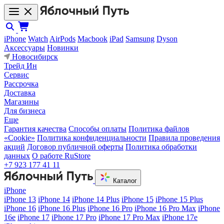
iPhone
Watch
AirPods
Macbook
iPad
Samsung
Dyson
Аксессуары
Новинки
Новосибирск
Трейд Ин
Сервис
Рассрочка
Доставка
Магазины
Для бизнеса
Еще
Гарантия качества
Способы оплаты
Политика файлов
«Cookie»
Политика конфиденциальности
Правила проведения
акций
Договор публичной оферты
Политика обработки
данных
О работе RuStore
+7 923 177 41 11
Каталог
iPhone
iPhone 13
iPhone 14
iPhone 14 Plus
iPhone 15
iPhone 15 Plus
iPhone 16
iPhone 16 Plus
iPhone 16 Pro
iPhone 16 Pro Max
iPhone
16e
iPhone 17
iPhone 17 Pro
iPhone 17 Pro Max
iPhone 17e