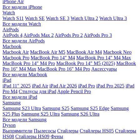
iPhone Air
Все модели iPhone
Watch
Watch S11
Watch SE
Watch SE 3
Watch Ultra 2
Watch Ultra 3
Все модели Watch
AirPods
AirPods 4
AirPods Max 2
AirPods Pro 2
AirPods Pro 3
Все модели AirPods
Macbook
Macbook Air
MacBook Air M5
MacBook Air М4
Macbook Neo
Macbook Pro
MacBook Pro 14″ M4
MacBook Pro 14″ M4 Max
MacBook Pro 14″ M4 Pro
MacBook Pro 14″ M5 (2025)
MacBook
Pro 16″ M4 Max
MacBook Pro 16″ M4 Pro
Аксессуары
Все модели Macbook
iPad
iPad 11″ 2025
iPad Air
iPad Air 2026
iPad Pro
iPad Pro 2025
iPad
Pro M4
Стилусы для iPad
Apple Pencil Pro
Все модели iPad
Samsung
Samsung S23 Ultra
Samsung S25
Samsung S25 Edge
Samsung
S25 Plus
Samsung S25 Ultra
Samsung S26 Ultra
Все модели Samsung
Dyson
Выпрямители
Пылесосы
Стайлеры
Стайлеры HS05
Стайлеры
HS08
Стайлеры HS09
Фены