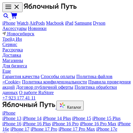
iPhone
Watch
AirPods
Macbook
iPad
Samsung
Dyson
Аксессуары
Новинки
Новосибирск
Трейд Ин
Сервис
Рассрочка
Доставка
Магазины
Для бизнеса
Еще
Гарантия качества
Способы оплаты
Политика файлов
«Cookie»
Политика конфиденциальности
Правила проведения
акций
Договор публичной оферты
Политика обработки
данных
О работе RuStore
+7 923 177 41 11
Каталог
iPhone
iPhone 13
iPhone 14
iPhone 14 Plus
iPhone 15
iPhone 15 Plus
iPhone 16
iPhone 16 Plus
iPhone 16 Pro
iPhone 16 Pro Max
iPhone
16e
iPhone 17
iPhone 17 Pro
iPhone 17 Pro Max
iPhone 17e