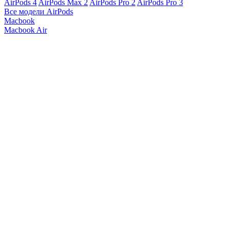
AirPods 4
AirPods Max 2
AirPods Pro 2
AirPods Pro 3
Все модели AirPods
Macbook
Macbook Air