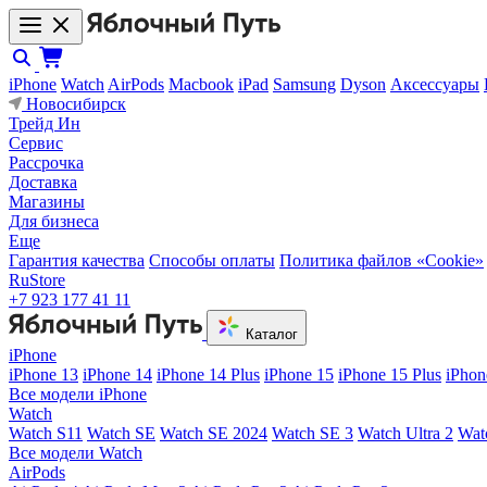
iPhone
Watch
AirPods
Macbook
iPad
Samsung
Dyson
Аксессуары
Новосибирск
Трейд Ин
Сервис
Рассрочка
Доставка
Магазины
Для бизнеса
Еще
Гарантия качества
Способы оплаты
Политика файлов «Cookie»
RuStore
+7 923 177 41 11
Каталог
iPhone
iPhone 13
iPhone 14
iPhone 14 Plus
iPhone 15
iPhone 15 Plus
iPhon
Все модели iPhone
Watch
Watch S11
Watch SE
Watch SE 2024
Watch SE 3
Watch Ultra 2
Wat
Все модели Watch
AirPods