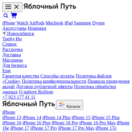
iPhone
Watch
AirPods
Macbook
iPad
Samsung
Dyson
Аксессуары
Новинки
Новосибирск
Трейд Ин
Сервис
Рассрочка
Доставка
Магазины
Для бизнеса
Еще
Гарантия качества
Способы оплаты
Политика файлов
«Cookie»
Политика конфиденциальности
Правила проведения
акций
Договор публичной оферты
Политика обработки
данных
О работе RuStore
+7 923 177 41 11
Каталог
iPhone
iPhone 13
iPhone 14
iPhone 14 Plus
iPhone 15
iPhone 15 Plus
iPhone 16
iPhone 16 Plus
iPhone 16 Pro
iPhone 16 Pro Max
iPhone
16e
iPhone 17
iPhone 17 Pro
iPhone 17 Pro Max
iPhone 17e