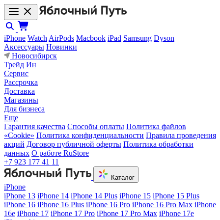
iPhone
Watch
AirPods
Macbook
iPad
Samsung
Dyson
Аксессуары
Новинки
Новосибирск
Трейд Ин
Сервис
Рассрочка
Доставка
Магазины
Для бизнеса
Еще
Гарантия качества
Способы оплаты
Политика файлов
«Cookie»
Политика конфиденциальности
Правила проведения
акций
Договор публичной оферты
Политика обработки
данных
О работе RuStore
+7 923 177 41 11
Каталог
iPhone
iPhone 13
iPhone 14
iPhone 14 Plus
iPhone 15
iPhone 15 Plus
iPhone 16
iPhone 16 Plus
iPhone 16 Pro
iPhone 16 Pro Max
iPhone
16e
iPhone 17
iPhone 17 Pro
iPhone 17 Pro Max
iPhone 17e