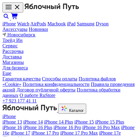
iPhone
Watch
AirPods
Macbook
iPad
Samsung
Dyson
Аксессуары
Новинки
Новосибирск
Трейд Ин
Сервис
Рассрочка
Доставка
Магазины
Для бизнеса
Еще
Гарантия качества
Способы оплаты
Политика файлов
«Cookie»
Политика конфиденциальности
Правила проведения
акций
Договор публичной оферты
Политика обработки
данных
О работе RuStore
+7 923 177 41 11
Каталог
iPhone
iPhone 13
iPhone 14
iPhone 14 Plus
iPhone 15
iPhone 15 Plus
iPhone 16
iPhone 16 Plus
iPhone 16 Pro
iPhone 16 Pro Max
iPhone
16e
iPhone 17
iPhone 17 Pro
iPhone 17 Pro Max
iPhone 17e