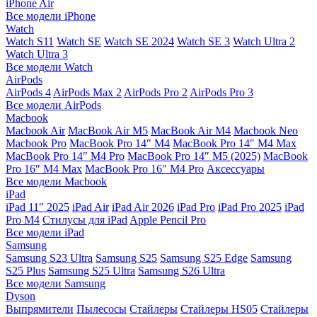
iPhone Air
Все модели iPhone
Watch
Watch S11
Watch SE
Watch SE 2024
Watch SE 3
Watch Ultra 2
Watch Ultra 3
Все модели Watch
AirPods
AirPods 4
AirPods Max 2
AirPods Pro 2
AirPods Pro 3
Все модели AirPods
Macbook
Macbook Air
MacBook Air M5
MacBook Air М4
Macbook Neo
Macbook Pro
MacBook Pro 14″ M4
MacBook Pro 14″ M4 Max
MacBook Pro 14″ M4 Pro
MacBook Pro 14″ M5 (2025)
MacBook
Pro 16″ M4 Max
MacBook Pro 16″ M4 Pro
Аксессуары
Все модели Macbook
iPad
iPad 11″ 2025
iPad Air
iPad Air 2026
iPad Pro
iPad Pro 2025
iPad
Pro M4
Стилусы для iPad
Apple Pencil Pro
Все модели iPad
Samsung
Samsung S23 Ultra
Samsung S25
Samsung S25 Edge
Samsung
S25 Plus
Samsung S25 Ultra
Samsung S26 Ultra
Все модели Samsung
Dyson
Выпрямители
Пылесосы
Стайлеры
Стайлеры HS05
Стайлеры