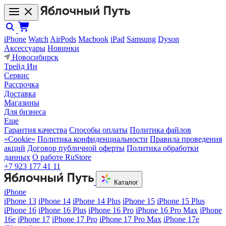
iPhone
Watch
AirPods
Macbook
iPad
Samsung
Dyson
Аксессуары
Новинки
Новосибирск
Трейд Ин
Сервис
Рассрочка
Доставка
Магазины
Для бизнеса
Еще
Гарантия качества
Способы оплаты
Политика файлов
«Cookie»
Политика конфиденциальности
Правила проведения
акций
Договор публичной оферты
Политика обработки
данных
О работе RuStore
+7 923 177 41 11
Каталог
iPhone
iPhone 13
iPhone 14
iPhone 14 Plus
iPhone 15
iPhone 15 Plus
iPhone 16
iPhone 16 Plus
iPhone 16 Pro
iPhone 16 Pro Max
iPhone
16e
iPhone 17
iPhone 17 Pro
iPhone 17 Pro Max
iPhone 17e