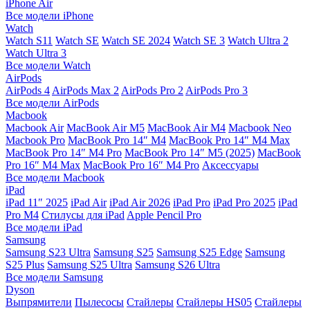
iPhone Air
Все модели iPhone
Watch
Watch S11
Watch SE
Watch SE 2024
Watch SE 3
Watch Ultra 2
Watch Ultra 3
Все модели Watch
AirPods
AirPods 4
AirPods Max 2
AirPods Pro 2
AirPods Pro 3
Все модели AirPods
Macbook
Macbook Air
MacBook Air M5
MacBook Air М4
Macbook Neo
Macbook Pro
MacBook Pro 14″ M4
MacBook Pro 14″ M4 Max
MacBook Pro 14″ M4 Pro
MacBook Pro 14″ M5 (2025)
MacBook
Pro 16″ M4 Max
MacBook Pro 16″ M4 Pro
Аксессуары
Все модели Macbook
iPad
iPad 11″ 2025
iPad Air
iPad Air 2026
iPad Pro
iPad Pro 2025
iPad
Pro M4
Стилусы для iPad
Apple Pencil Pro
Все модели iPad
Samsung
Samsung S23 Ultra
Samsung S25
Samsung S25 Edge
Samsung
S25 Plus
Samsung S25 Ultra
Samsung S26 Ultra
Все модели Samsung
Dyson
Выпрямители
Пылесосы
Стайлеры
Стайлеры HS05
Стайлеры