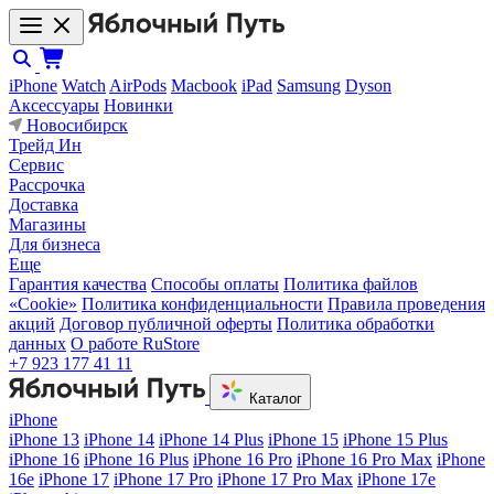
iPhone
Watch
AirPods
Macbook
iPad
Samsung
Dyson
Аксессуары
Новинки
Новосибирск
Трейд Ин
Сервис
Рассрочка
Доставка
Магазины
Для бизнеса
Еще
Гарантия качества
Способы оплаты
Политика файлов
«Cookie»
Политика конфиденциальности
Правила проведения
акций
Договор публичной оферты
Политика обработки
данных
О работе RuStore
+7 923 177 41 11
Каталог
iPhone
iPhone 13
iPhone 14
iPhone 14 Plus
iPhone 15
iPhone 15 Plus
iPhone 16
iPhone 16 Plus
iPhone 16 Pro
iPhone 16 Pro Max
iPhone
16e
iPhone 17
iPhone 17 Pro
iPhone 17 Pro Max
iPhone 17e