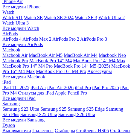
iPhone Air
Все модели iPhone
Watch
Watch S11
Watch SE
Watch SE 2024
Watch SE 3
Watch Ultra 2
Watch Ultra 3
Все модели Watch
AirPods
AirPods 4
AirPods Max 2
AirPods Pro 2
AirPods Pro 3
Все модели AirPods
Macbook
Macbook Air
MacBook Air M5
MacBook Air М4
Macbook Neo
Macbook Pro
MacBook Pro 14″ M4
MacBook Pro 14″ M4 Max
MacBook Pro 14″ M4 Pro
MacBook Pro 14″ M5 (2025)
MacBook
Pro 16″ M4 Max
MacBook Pro 16″ M4 Pro
Аксессуары
Все модели Macbook
iPad
iPad 11″ 2025
iPad Air
iPad Air 2026
iPad Pro
iPad Pro 2025
iPad
Pro M4
Стилусы для iPad
Apple Pencil Pro
Все модели iPad
Samsung
Samsung S23 Ultra
Samsung S25
Samsung S25 Edge
Samsung
S25 Plus
Samsung S25 Ultra
Samsung S26 Ultra
Все модели Samsung
Dyson
Выпрямители
Пылесосы
Стайлеры
Стайлеры HS05
Стайлеры