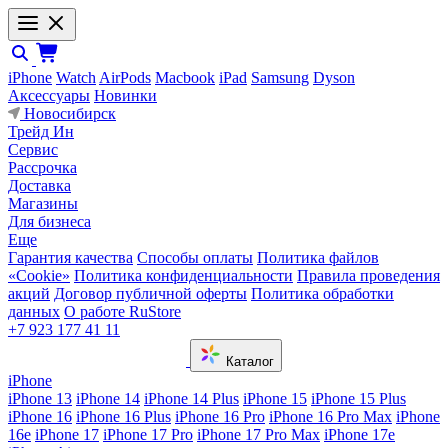
iPhone
Watch
AirPods
Macbook
iPad
Samsung
Dyson
Аксессуары
Новинки
Новосибирск
Трейд Ин
Сервис
Рассрочка
Доставка
Магазины
Для бизнеса
Еще
Гарантия качества
Способы оплаты
Политика файлов
«Cookie»
Политика конфиденциальности
Правила проведения
акций
Договор публичной оферты
Политика обработки
данных
О работе RuStore
+7 923 177 41 11
Каталог
iPhone
iPhone 13
iPhone 14
iPhone 14 Plus
iPhone 15
iPhone 15 Plus
iPhone 16
iPhone 16 Plus
iPhone 16 Pro
iPhone 16 Pro Max
iPhone
16e
iPhone 17
iPhone 17 Pro
iPhone 17 Pro Max
iPhone 17e