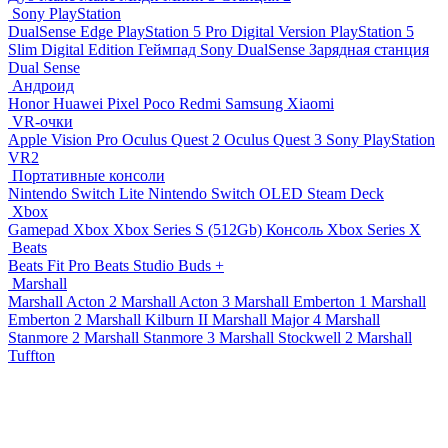
Sony PlayStation
DualSense Edge
PlayStation 5 Pro Digital Version
PlayStation 5
Slim Digital Edition
Геймпад Sony DualSense
Зарядная станция
Dual Sense
Андроид
Honor
Huawei
Pixel
Poco
Redmi
Samsung
Xiaomi
VR-очки
Apple Vision Pro
Oculus Quest 2
Oculus Quest 3
Sony PlayStation
VR2
Портативные консоли
Nintendo Switch Lite
Nintendo Switch OLED
Steam Deck
Xbox
Gamepad Xbox
Xbox Series S (512Gb)
Консоль Xbox Series X
Beats
Beats Fit Pro
Beats Studio Buds +
Marshall
Marshall Acton 2
Marshall Acton 3
Marshall Emberton 1
Marshall
Emberton 2
Marshall Kilburn II
Marshall Major 4
Marshall
Stanmore 2
Marshall Stanmore 3
Marshall Stockwell 2
Marshall
Tuffton