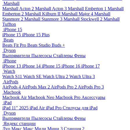
Marshall
Marshall Acton 2
Marshall Acton 3
Marshall Emberton 1
Marshall
Emberton 2
Marshall Kilburn II
Marshall Major 4
Marshall
Stanmore 2
Marshall Stanmore 3
Marshall Stockwell 2
Marshall
Tuffton
iPhone 15
iPhone 15
iPhone 15 Plus
Beats
Beats Fit Pro
Beats Studio Buds +
Dyson
Выпрямители
Пылесосы
Стайлеры
Фены
iPhone
iPhone 13
iPhone 14
iPhone 15
iPhone 16
iPhone 17
Watch
Watch S11
Watch SE
Watch Ultra 2
Watch Ultra 3
AirPods
AirPods 4
AirPods Max 2
AirPods Pro 2
AirPods Pro 3
Macbook
Macbook Air
Macbook Neo
Macbook Pro
Аксессуары
iPad
iPad 11″ 2025
iPad Air
iPad Pro
Стилусы для iPad
Dyson
Выпрямители
Пылесосы
Стайлеры
Фены
Яндекс станции
Дуо Макс
Макс
Миди
Мини 3
Станция 2