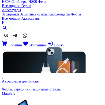
HS08
Стайлеры HS09
Фены
Все модели Dyson
Аксессуары
Зарядники
Защитные стекла
Кардхолдеры
Чехлы
Все модели Аксессуары
Новинки
Корзина
Избранное
Войти
Аксессуары для iPhone
Чехлы, зарядники, защитные стёкла,
MagSafe