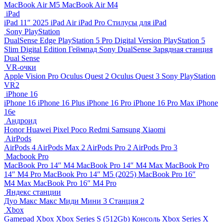
MacBook Air M5
MacBook Air М4
iPad
iPad 11″ 2025
iPad Air
iPad Pro
Стилусы для iPad
Sony PlayStation
DualSense Edge
PlayStation 5 Pro Digital Version
PlayStation 5
Slim Digital Edition
Геймпад Sony DualSense
Зарядная станция
Dual Sense
VR-очки
Apple Vision Pro
Oculus Quest 2
Oculus Quest 3
Sony PlayStation
VR2
iPhone 16
iPhone 16
iPhone 16 Plus
iPhone 16 Pro
iPhone 16 Pro Max
iPhone
16e
Андроид
Honor
Huawei
Pixel
Poco
Redmi
Samsung
Xiaomi
AirPods
AirPods 4
AirPods Max 2
AirPods Pro 2
AirPods Pro 3
Macbook Pro
MacBook Pro 14″ M4
MacBook Pro 14″ M4 Max
MacBook Pro
14″ M4 Pro
MacBook Pro 14″ M5 (2025)
MacBook Pro 16″
M4 Max
MacBook Pro 16″ M4 Pro
Яндекс станции
Дуо Макс
Макс
Миди
Мини 3
Станция 2
Xbox
Gamepad Xbox
Xbox Series S (512Gb)
Консоль Xbox Series X