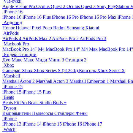
VR-очки
Apple Vision Pro
Oculus Quest 2
Oculus Quest 3
Sony PlayStation
iPhone 16
iPhone 16
iPhone 16 Plus
iPhone 16 Pro
iPhone 16 Pro Max
iPhone 
Андроид
Honor
Huawei
Pixel
Poco
Redmi
Samsung
Xiaomi
AirPods
AirPods 4
AirPods Max 2
AirPods Pro 2
AirPods Pro 3
Macbook Pro
MacBook Pro 14″ M4
MacBook Pro 14″ M4 Max
MacBook Pro 14
Яндекс станции
Дуо Макс
Макс
Миди
Мини 3
Станция 2
Xbox
Gamepad Xbox
Xbox Series S (512Gb)
Консоль Xbox Series X
Marshall
Marshall Acton 2
Marshall Acton 3
Marshall Emberton 1
Marshall E
iPhone 15
iPhone 15
iPhone 15 Plus
Beats
Beats Fit Pro
Beats Studio Buds +
Dyson
Выпрямители
Пылесосы
Стайлеры
Фены
iPhone
iPhone 13
iPhone 14
iPhone 15
iPhone 16
iPhone 17
Watch