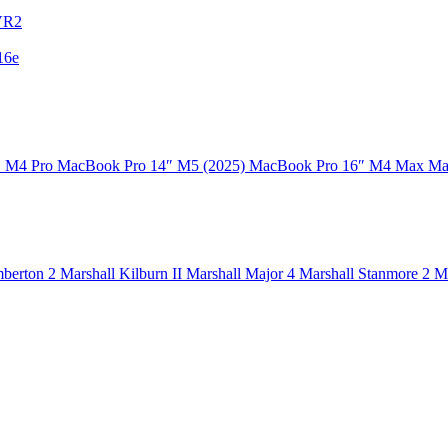
 VR2
16e
″ M4 Pro
MacBook Pro 14″ M5 (2025)
MacBook Pro 16″ M4 Max
Ma
mberton 2
Marshall Kilburn II
Marshall Major 4
Marshall Stanmore 2
M