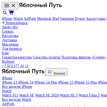
iPhone
Watch
AirPods
Macbook
iPad
Samsung
Dyson
Аксессуары
Новосибирск
Трейд Ин
Сервис
Рассрочка
Доставка
Магазины
Для бизнеса
Еще
Гарантия качества
Способы оплаты
Политика файлов «Cookie»
RuStore
+7 923 177 41 11
Каталог
iPhone
iPhone 13
iPhone 14
iPhone 14 Plus
iPhone 15
iPhone 15 Plus
iPhon
Все модели iPhone
Watch
Watch S11
Watch SE
Watch SE 2024
Watch SE 3
Watch Ultra 2
Wat
Все модели Watch
AirPods