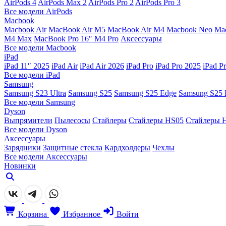
AirPods 4
AirPods Max 2
AirPods Pro 2
AirPods Pro 3
Все модели AirPods
Macbook
Macbook Air
MacBook Air M5
MacBook Air М4
Macbook Neo
Ma
M4 Max
MacBook Pro 16″ M4 Pro
Аксессуары
Все модели Macbook
iPad
iPad 11″ 2025
iPad Air
iPad Air 2026
iPad Pro
iPad Pro 2025
iPad P
Все модели iPad
Samsung
Samsung S23 Ultra
Samsung S25
Samsung S25 Edge
Samsung S25 
Все модели Samsung
Dyson
Выпрямители
Пылесосы
Стайлеры
Стайлеры HS05
Стайлеры 
Все модели Dyson
Аксессуары
Зарядники
Защитные стекла
Кардхолдеры
Чехлы
Все модели Аксессуары
Новинки
Корзина
Избранное
Войти