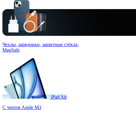
Чехлы, зарядники, защитные стёкла,
MagSafe
iPad Air
C чипом Apple M3