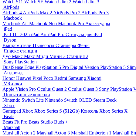
Watch S11
Watch SE
Watch Ultra 2
Watch Ultra 3
AirPods
AirPods 4
AirPods Max 2
AirPods Pro 2
AirPods Pro 3
Macbook
Macbook Air
Macbook Neo
Macbook Pro
Аксессуары
iPad
iPad 11″ 2025
iPad Air
iPad Pro
Стилусы для iPad
Dyson
Выпрямители
Пылесосы
Стайлеры
Фены
Яндекс станции
Дуо Макс
Макс
Миди
Мини 3
Станция 2
Sony PlayStation
DualSense Edge
PlayStation 5 Pro Digital Version
PlayStation 5 Slim
Андроид
Honor
Huawei
Pixel
Poco
Redmi
Samsung
Xiaomi
VR-очки
Apple Vision Pro
Oculus Quest 2
Oculus Quest 3
Sony PlayStation
Портативные консоли
Nintendo Switch Lite
Nintendo Switch OLED
Steam Deck
Xbox
Gamepad Xbox
Xbox Series S (512Gb)
Консоль Xbox Series X
Beats
Beats Fit Pro
Beats Studio Buds +
Marshall
Marshall Acton 2
Marshall Acton 3
Marshall Emberton 1
Marshall E