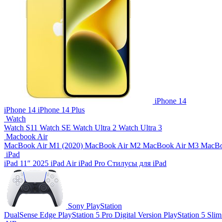
iPhone 14
iPhone 14
iPhone 14 Plus
Watch
Watch S11
Watch SE
Watch Ultra 2
Watch Ultra 3
Macbook Air
MacBook Air M1 (2020)
MacBook Air M2
MacBook Air M3
MacBo
iPad
iPad 11″ 2025
iPad Air
iPad Pro
Стилусы для iPad
Sony PlayStation
DualSense Edge
PlayStation 5 Pro Digital Version
PlayStation 5 Slim