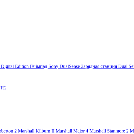
 Digital Edition
Геймпад Sony DualSense
Зарядная станция Dual Se
 VR2
mberton 2
Marshall Kilburn II
Marshall Major 4
Marshall Stanmore 2
M