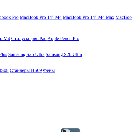
cbook Pro
MacBook Pro 14″ M4
MacBook Pro 14″ M4 Max
MacBook
ro M4
Стилусы для iPad
Apple Pencil Pro
Plus
Samsung S25 Ultra
Samsung S26 Ultra
HS08
Стайлеры HS09
Фены