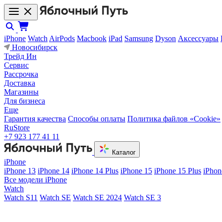
iPhone
Watch
AirPods
Macbook
iPad
Samsung
Dyson
Аксессуары
Новосибирск
Трейд Ин
Сервис
Рассрочка
Доставка
Магазины
Для бизнеса
Еще
Гарантия качества
Способы оплаты
Политика файлов «Cookie»
RuStore
+7 923 177 41 11
Каталог
iPhone
iPhone 13
iPhone 14
iPhone 14 Plus
iPhone 15
iPhone 15 Plus
iPhon
Все модели iPhone
Watch
Watch S11
Watch SE
Watch SE 2024
Watch SE 3